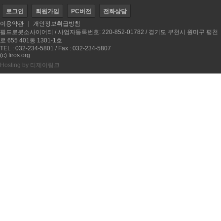
로그인
회원가입
PC버전
전화상담
이용약관
|
개인정보취급방침
필드로봇소사이어티 / 사업자등록번호: 220-852-01782 / 경기도 부천시 원미구 평천
로 655 401동 1301-1호
TEL : 032-234-5801 / Fax : 032-234-5807
(c) firos.org
Hosting by
티제이링크