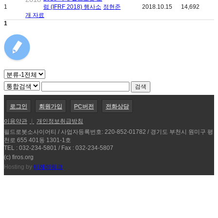
1
럼 (IFRF 2018) 행사소
정현준
2018.10.15
14,692
개 자료
1
로그인
회원가입
PC버전
전화상담
이용약관
|
개인정보취급방침
필드로봇소사이어티 / 사업자등록번호: 220-852-01782 / 경기도 부천시 원미구 평
천로 655 401동 1301-1호
TEL : 032-234-5801 / Fax : 032-234-5807
(c) firos.org
Hosting by
티제이링크