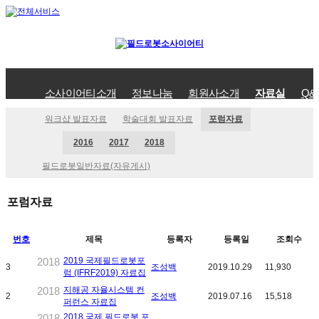
소사이어티소개
정보나눔
회원사소개
자료실
Q&
워크샵 발표자료
학술대회 발표자료
포럼자료
2016
2017
2018
필드로봇일반자료(자유게시)
포럼자료
번호
제목
등록자
등록일
조회수
2018
2019 국제필드로봇포
3
조성백
2019.10.29
11,930
럼 (IFRF2019) 자료집
2018
지해공 자율시스템 컨
2
조성백
2019.07.16
15,518
퍼런스 자료집
2018
2018 국제 필드로봇 포